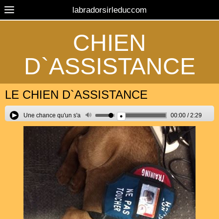
labradorsirleduccom
CHIEN
D`ASSISTANCE
LE CHIEN D`ASSISTANCE
Une chance qu'un s'a
00:00
/
2:29