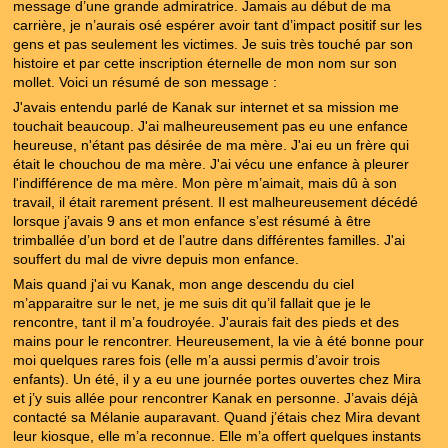
message d’une grande admiratrice. Jamais au début de ma
carrière, je n’aurais osé espérer avoir tant d’impact positif sur les
gens et pas seulement les victimes. Je suis très touché par son
histoire et par cette inscription éternelle de mon nom sur son
mollet. Voici un résumé de son message :
J'avais entendu parlé de Kanak sur internet et sa mission me
touchait beaucoup. J'ai malheureusement pas eu une enfance
heureuse, n'étant pas désirée de ma mère. J'ai eu un frère qui
était le chouchou de ma mère. J'ai vécu une enfance à pleurer
l'indifférence de ma mère. Mon père m’aimait, mais dû à son
travail, il était rarement présent. Il est malheureusement décédé
lorsque j’avais 9 ans et mon enfance s’est résumé à être
trimballée d’un bord et de l’autre dans différentes familles. J'ai
souffert du mal de vivre depuis mon enfance.
Mais quand j'ai vu Kanak, mon ange descendu du ciel
m’apparaitre sur le net, je me suis dit qu’il fallait que je le
rencontre, tant il m’a foudroyée. J'aurais fait des pieds et des
mains pour le rencontrer. Heureusement, la vie à été bonne pour
moi quelques rares fois (elle m’a aussi permis d’avoir trois
enfants). Un été, il y a eu une journée portes ouvertes chez Mira
et j’y suis allée pour rencontrer Kanak en personne. J’avais déjà
contacté sa Mélanie auparavant. Quand j’étais chez Mira devant
leur kiosque, elle m’a reconnue. Elle m’a offert quelques instants