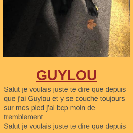
GUYLOU
Salut je voulais juste te dire que depuis 
que j’ai Guylou et y se couche toujours 
sur mes pied j’ai bcp moin de 
tremblement
Salut je voulais juste te dire que depuis 