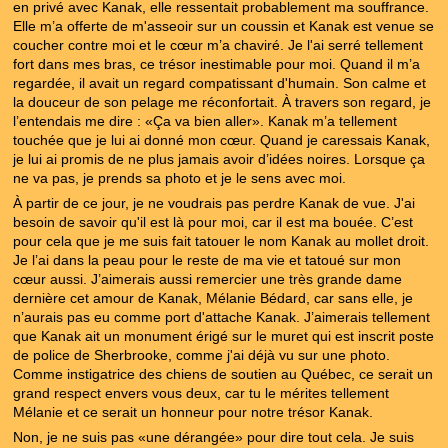
en privé avec Kanak, elle ressentait probablement ma souffrance.
Elle m’a offerte de m'asseoir sur un coussin et Kanak est venue se
coucher contre moi et le cœur m’a chaviré. Je l'ai serré tellement
fort dans mes bras, ce trésor inestimable pour moi. Quand il m’a
regardée, il avait un regard compatissant d'humain. Son calme et
la douceur de son pelage me réconfortait. À travers son regard, je
l’entendais me dire : «Ça va bien aller». Kanak m’a tellement
touchée que je lui ai donné mon cœur. Quand je caressais Kanak,
je lui ai promis de ne plus jamais avoir d’idées noires. Lorsque ça
ne va pas, je prends sa photo et je le sens avec moi.
À partir de ce jour, je ne voudrais pas perdre Kanak de vue. J'ai
besoin de savoir qu'il est là pour moi, car il est ma bouée. C’est
pour cela que je me suis fait tatouer le nom Kanak au mollet droit.
Je l’ai dans la peau pour le reste de ma vie et tatoué sur mon
cœur aussi. J’aimerais aussi remercier une très grande dame
dernière cet amour de Kanak, Mélanie Bédard, car sans elle, je
n’aurais pas eu comme port d'attache Kanak. J’aimerais tellement
que Kanak ait un monument érigé sur le muret qui est inscrit poste
de police de Sherbrooke, comme j'ai déjà vu sur une photo.
Comme instigatrice des chiens de soutien au Québec, ce serait un
grand respect envers vous deux, car tu le mérites tellement
Mélanie et ce serait un honneur pour notre trésor Kanak.
Non, je ne suis pas «une dérangée» pour dire tout cela. Je suis